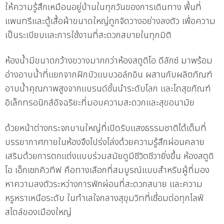
ให้ความรู้สึกเหมือนอยู่บ้านในทุกวันของการเดินทาง พื้นที่
แพนทรีและตู้เสื้อผ้าขนาดใหญ่ถูกจัดวางอย่างลงตัว เพื่อความ
เป็นระเบียบและการใช้งานที่สะดวกสบายในทุกมิติ
ห้องน้ำมีขนาดกว้างขวางมากกว่าห้องสตูดิโอ ดีลักซ์ มาพร้อม
อ่างอาบน้ำที่แยกจากฝักบัวแบบวอล์กอิน ผสานกับผลิตภัณฑ์
อาบน้ำคุณภาพสูงจากแบรนด์ชั้นนำระดับโลก และโถสุขภัณฑ์
อิเล็กทรอนิกส์อัจฉริยะที่มอบความสะดวกและสุขอนามัย
ด้วยหน้าต่างกระจกบานใหญ่ที่เปิดรับแสงธรรมชาติได้เต็มที่
บรรยากาศภายในห้องจึงโปร่งโล่งด้วยความรู้สึกผ่อนคลาย
เสริมด้วยการตกแต่งแบบร่วมสมัยดูมีชีวิตชีวายิ่งขึ้น ห้องสตูดิ
โอ เอ็กเซกคิวทีฟ คือทางเลือกที่สมบูรณ์แบบสำหรับผู้ที่มอง
หาความลงตัวระหว่างการพักผ่อนที่สะดวกสบาย และความ
หรูหราเหนือระดับ ในทำเลใจกลางสุขุมวิทที่เชื่อมต่อทุกไลฟ์
สไตล์ของเมืองใหญ่